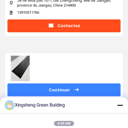
Je ne veux pas.1011, rue Zhengcheng, ville de Jiangyin,
province du Jiangsu, Chine 214400
13910511766
Contactez
Continuer
Xingsheng Green Building
Produits Recommandés
6:00 AM