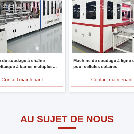
 de soudage à chaîne
Machine de soudage à ligne d
ltaïque à barres multiples
pour cellules solaires
production de cellules
ques de modules solaires
Contact maintenant
Contact maintenant
AU SUJET DE NOUS