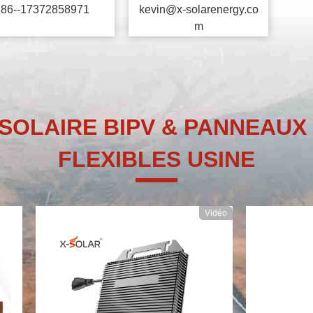
86--17372858971
kevin@x-solarenergy.co
m
SOLAIRE BIPV & PANNEAU
FLEXIBLES USINE
Vidéo