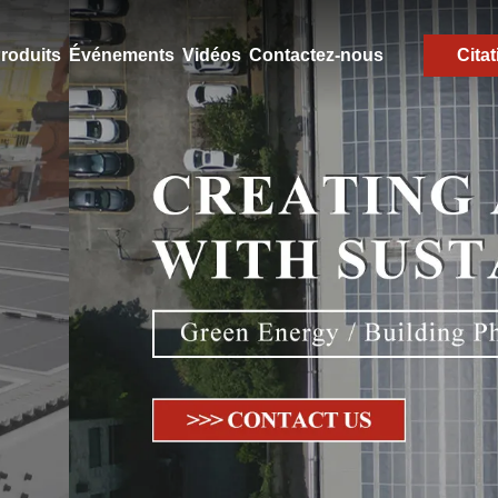
roduits
Événements
Vidéos
Contactez-nous
Citat