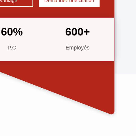
vantage
Demandez une citation
t être compatible avec la ...
60
%
600
+
P.C
Employés