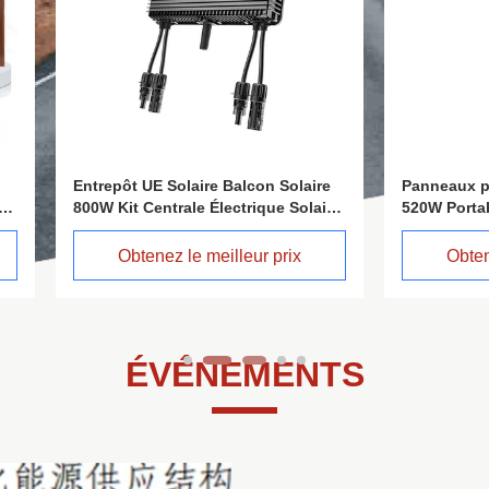
 UE Solaire Balcon Solaire
Panneaux photovoltaïques fle
 Centrale Électrique Solaire
520W Portables, légers, à film
ockage
souple, panneau de cellules
solaires monocristalline, mod
tenez le meilleur prix
Obtenez le meilleur pri
solaire, matériau de toiture c
ÉVÉNEMENTS