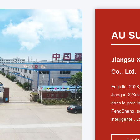
AU S
Jiangsu X
Co., Ltd.
En juillet 202
Jiangsu X-Sola
dans le parc 
FengSheng, soc
intelligente.,
de la société,
"trois en un" 