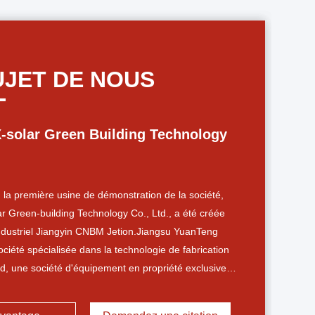
UJET DE NOUS
-solar Green Building Technology
3, la première usine de démonstration de la société,
r Green-building Technology Co., Ltd., a été créée
industriel Jiangyin CNBM Jetion.Jiangsu YuanTeng
iété spécialisée dans la technologie de fabrication
 Ltd, une société d'équipement en propriété exclusive
 a livré la première ligne de production automatique
au monde pour la base de Jiangyin.La ligne de