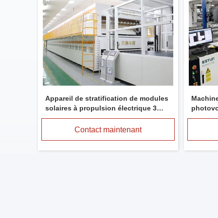
Appareil de stratification de modules
Machine
solaires à propulsion électrique 3
photovo
phase 5
pour la 
électri
Contact maintenant
souples