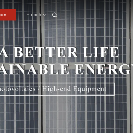
ion
French