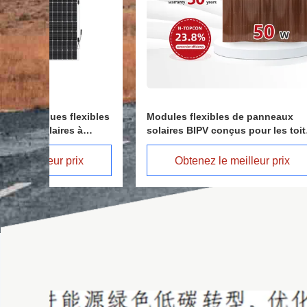
ibles
Modules flexibles de panneaux
Entrepôt
solaires BIPV conçus pour les toits
800W Kit
odule
de tuiles courbes et ondulées
avec St
tallin
Obtenez le meilleur prix
Ob