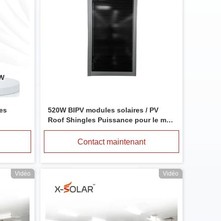
tes
520W BIPV modules solaires / PV
Roof Shingles Puissance pour le mur
de rideau de serre
Contact maintenant
Vidéo
Vidéo