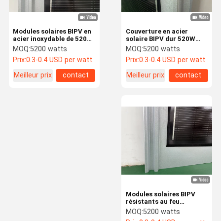
Modules solaires BIPV en
Couverture en acier
acier inoxydable de 520
solaire BIPV dur 520W
watts Panneaux de
pour les projets
MOQ:
5200 watts
MOQ:
5200 watts
toiture photovoltaïques
écologiques
Prix:
0.3-0.4 USD per watt
Prix:
0.3-0.4 USD per watt
intégrés
Meilleur prix
contact
Meilleur prix
contact
Modules solaires BIPV
résistants au feu
résistants à l'eau
MOQ:
5200 watts
Panneaux de toiture