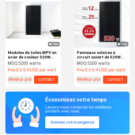
Modules de tuiles BIPV en
Panneaux solaires à
acier de couleur 520W
circuit ouvert de 520W
pour un dispositif
BIPV Voltage 48,65V
MOQ:
5200 watts
MOQ:
5200 watts
d'ombrage solaire de
Panneaux solaires de
Prix:
0.3-0.4 USD per watt
Prix:
0.3-0.4 USD per watt
toiture magnifique
toiture en acier couleur
Meilleur prix
contact
Meilleur prix
contact
Économisez votre temps
Laissez-nous contacter les meilleurs
produits avec vous.
Donnez votre exigence