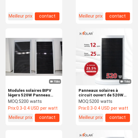
Meilleur prix
contact
Meilleur prix
contact
Modules solaires BIPV
Panneaux solaires à
légers 520W Panneau
circuit ouvert de 520W
solaire BIPV XSCM-520-T
BIPV Voltage 48,65V
MOQ:
5200 watts
MOQ:
5200 watts
Panneaux solaires de
Prix:
0.3-0.4 USD per watt
Prix:
0.3-0.4 USD per watt
toiture en acier couleur
Meilleur prix
contact
Meilleur prix
contact