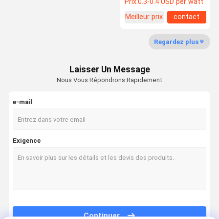
Prix:
0.3-0.4 USD per watt
photovoltaïques en acier
inoxydable
Meilleur prix
contact
Regardez plus
Laisser Un Message
Nous Vous Répondrons Rapidement
e-mail
Exigence
Continuer