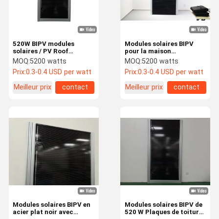
520W BIPV modules
Modules solaires BIPV
solaires / PV Roof
pour la maison
Shingles Puissance pour
écologique 520W
MOQ:
5200 watts
MOQ:
5200 watts
le mur de rideau de serre
Carreaux solaires
Prix:
0.3-0.4 USD per watt
Prix:
0.3-0.4 USD per watt
photovoltaïques en acier
de couleur
Meilleur prix
contact
Meilleur prix
contact
À La Maison
Produits
Vidéos
Le Spectacle
VR
Modules solaires BIPV en
Modules solaires BIPV de
acier plat noir avec
520 W Plaques de toiture