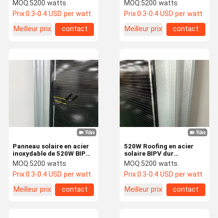
tension de circuit ouvert
en acier 13,36A Courant
MOQ:
5200 watts
MOQ:
5200 watts
48,65 V et puissance
de fonctionnement
Prix:
0.3-0.4 USD per watt
Prix:
0.3-0.4 USD per watt
maximale de 530 W
optimal
Meilleur prix
contact
Meilleur prix
contact
À Propos De
Visite De
Contrôle De
Nous
Nous
L'usine
La Qualité
Contacter
Nouvelles
Les Affaires
Demandez
Un Devis
Panneau solaire BIPV
Panneau solaire en acier
520W Roofing en acier
inoxydable de 520W BIPV
solaire BIPV dur
Panneaux photovoltaïques flexibles
avec modules cellulaires
courtoisie Coefficient de
MOQ:
5200 watts
MOQ:
5200 watts
intégrés
température de tension
Prix:
0.3-0.4 USD per watt
Prix:
0.3-0.4 USD per watt
0,04%
Carreaux de toits solaires courbes
Meilleur prix
contact
Meilleur prix
contact
carreaux de toiture en bi-v
panneau solaire mono