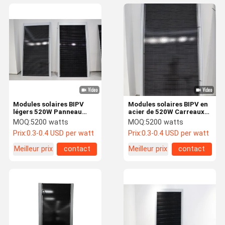
Modules solaires BIPV
Modules solaires BIPV en
légers 520W Panneau
acier de 520W Carreaux
solaire BIPV XSCM-520-T
de toit pour la
MOQ:
5200 watts
MOQ:
5200 watts
construction 25A Max
Prix:
0.3-0.4 USD per watt
Prix:
0.3-0.4 USD per watt
courant de fusible
Meilleur prix
contact
Meilleur prix
contact