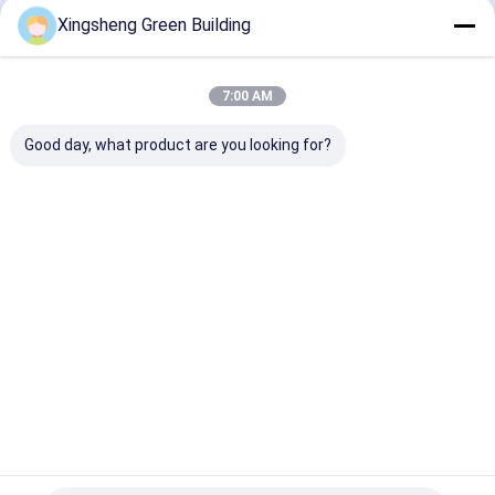
Xingsheng Green Building
Nos Catégories
7:00 AM
Good day, what product are you looking for?
Panneau
Panneaux
Carreaux de
carreaux d
solaire BIPV
photovoltaïqu
toits solaires
toiture en 
es flexibles
courbes
v
Aperçu
Au sujet de
Contactez-
Desktop
nous
nous
Site
Plan du
Politique en matière de protection de
site
la vie privée
Qualité
Panneau solaire BIPV
Usine De Chine.Copyright © 2026
Jiangsu X-solar Green Building Technology Co., Ltd.. All Rights