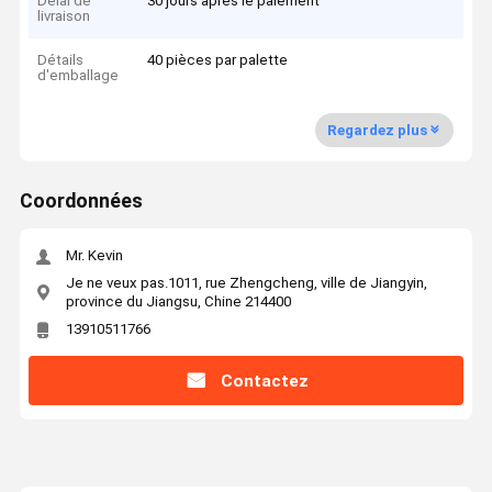
Délai de
30 jours après le paiement
livraison
Détails
40 pièces par palette
d'emballage
Regardez plus
Coordonnées
Mr. Kevin
Je ne veux pas.1011, rue Zhengcheng, ville de Jiangyin,
province du Jiangsu, Chine 214400
13910511766
Contactez