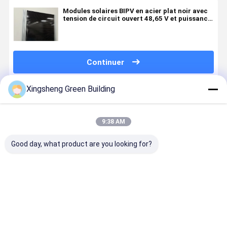
Modules solaires BIPV en acier plat noir avec
tension de circuit ouvert 48,65 V et puissance
maximale de 530 W
Continuer
Xingsheng Green Building
Produits Recommandés
9:38 AM
Good day, what product are you looking for?
Tuiles
Tuile solaire
X-Solar
Légère
solaires 520W
en acier de
Energy 520W
couleur de 
couleur pour
Carreaux de
pierre revê
toiture
toit solaire
de métal
220 Volt
accessoire
Meilleur prix
Meilleur prix
Meilleur prix
Meilleur p
Serre
BIPV acier
bâtiment
carreaux d
Cuisine
toiture