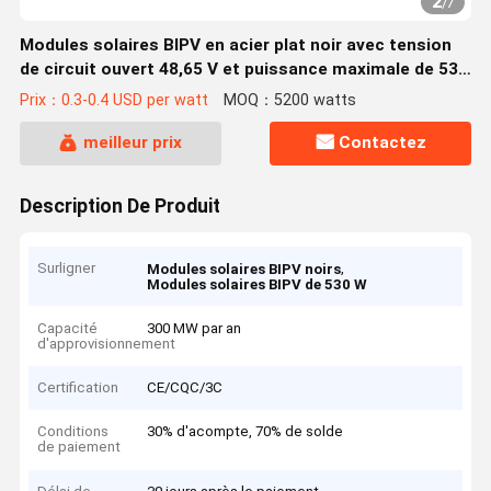
2
/
7
Modules solaires BIPV en acier plat noir avec tension
de circuit ouvert 48,65 V et puissance maximale de 530
W
Prix：0.3-0.4 USD per watt
MOQ：5200 watts
meilleur prix
Contactez
Description De Produit
Surligner
,
Modules solaires BIPV noirs
Modules solaires BIPV de 530 W
Capacité
300 MW par an
d'approvisionnement
Certification
CE/CQC/3C
Conditions
30% d'acompte, 70% de solde
de paiement