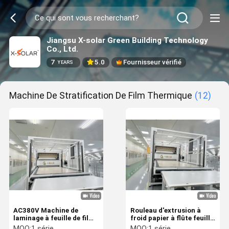
Jiangsu X-solar Green Building Technology
Co., Ltd.
7
5.0
Fournisseur vérifié
YEARS
Machine De Stratification De Film Thermique
(12)
AC380V Machine de
Rouleau d'extrusion à
laminage à feuille de film
froid papier à flûte feuille
thermique à feuille de
de film thermique presse
MOQ:
1 série
MOQ:
1 série