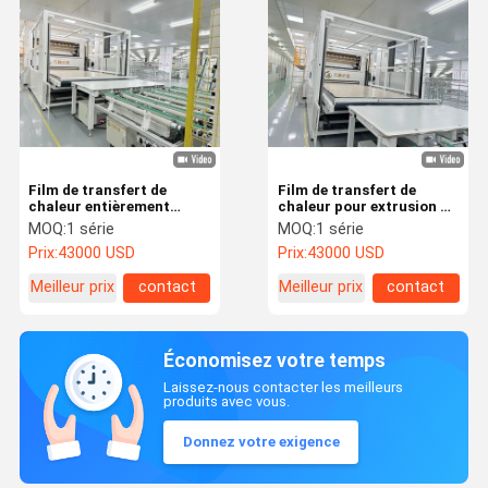
Film de transfert de
Film de transfert de
chaleur entièrement
chaleur pour extrusion à
automatique papier à
froid en rouleau papier de
MOQ:
1 série
MOQ:
1 série
rouleaux à flûte feuille de
flûte feuille de film
Prix:
43000 USD
Prix:
43000 USD
film thermique pressage à
thermique pressage à
chaud séchage du module
chaud ligne de
Meilleur prix
contact
Meilleur prix
contact
solaire ligne de
production de module
production machine de
solaire sec
stratification
Économisez votre temps
Laissez-nous contacter les meilleurs
produits avec vous.
Donnez votre exigence