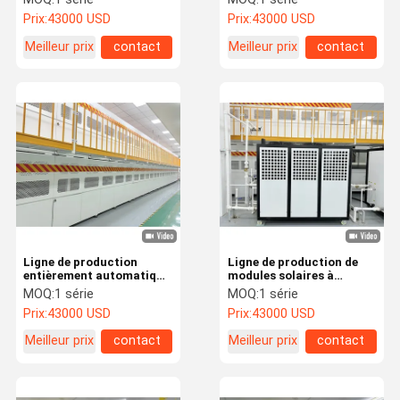
papier à rouleau semi-
à chaud ligne de
Prix:
43000 USD
Prix:
43000 USD
automatique à chaud
production de module
solaire à sec machine à
Meilleur prix
contact
Meilleur prix
contact
stratifier les carreaux
plats
Ligne de production
Ligne de production de
entièrement automatique
modules solaires à
de rouleaux de papier à
pression chaude à sec
MOQ:
1 série
MOQ:
1 série
flûte, feuille de film
pour la stratification de
Prix:
43000 USD
Prix:
43000 USD
thermique, pressage à
cartes molles
chaud, séchage du
Meilleur prix
contact
Meilleur prix
contact
module solaire