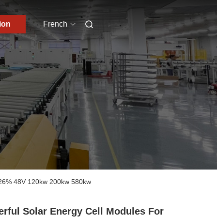
ion
French
0.26% 48V 120kw 200kw 580kw
rful Solar Energy Cell Modules For