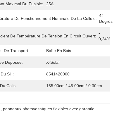
nt Maximal Du Fusible:
25A
44 
rature De Fonctionnement Nominale De La Cellule:
Degrés
- 
icient De Température De Tension En Circuit Ouvert:
0,24%
t De Transport:
Boîte En Bois
ue Déposée:
X-Solar
 Du SH:
8541420000
 Du Colis:
165.00cm * 45.00cm * 0.30cm
n
, 
panneaux photovoltaïques flexibles avec garantie
, 