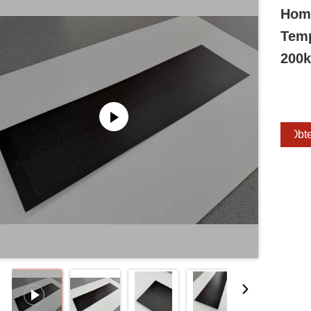
Hom
Temp
200
Obte