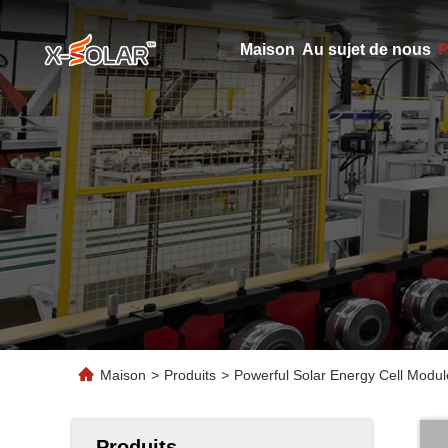
Maison
Au sujet de nous
P
Maison
>
Produits
>
Powerful Solar Energy Cell Mod
Produits