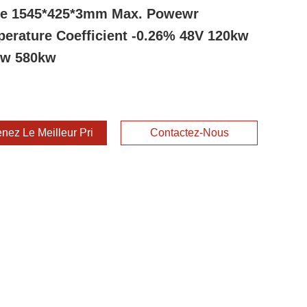
e 1545*425*3mm Max. Powewr
erature Coefficient -0.26% 48V 120kw
kw 580kw
nez Le Meilleur Prix
Contactez-Nous