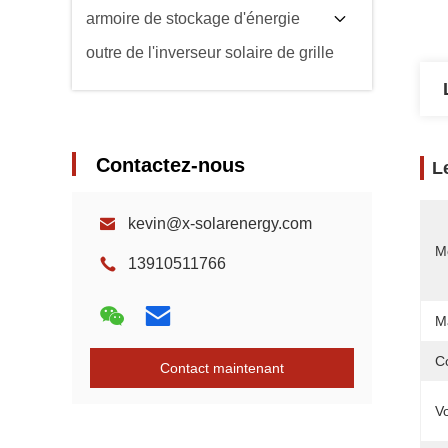
armoire de stockage d'énergie
outre de l'inverseur solaire de grille
Contactez-nous
L
kevin@x-solarenergy.com
M
13910511766
M
C
Contact maintenant
Vo