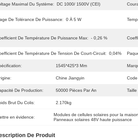
oltage Maximal Du Système:
DC 1000/ 1500V (CEI)
Coura
lage De Tolérance De Puissance:
0 À 5 W
Tempé
oefficient De Température De Puissance Max:
- 0,26 %
Coeff
oefficient De Température De Tension De Court-Circuit:
0,04%
Paque
écification:
1545*425*3 Mm
Marq
igine:
Chine Jiangyin
Code
apacité De Production:
50000 Pièces Par An
Taille
ids Brut Du Colis:
2.170kg
Modules de cellules solaires pour la maiso
ettre en évidence:
Panneaux solaires 48V haute puissance
escription De Produit