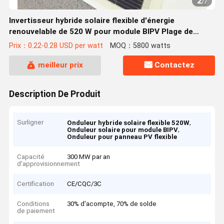
2
/
7
Invertisseur hybride solaire flexible d'énergie
renouvelable de 520 W pour module BIPV Plage de
température de fonctionnement -40-85
Prix：0.22-0.28 USD per watt
MOQ：5800 watts
meilleur prix
Contactez
Description De Produit
Surligner
,
Onduleur hybride solaire flexible 520W
,
Onduleur solaire pour module BIPV
Onduleur pour panneau PV flexible
Capacité
300 MW par an
d'approvisionnement
Certification
CE/CQC/3C
Conditions
30% d'acompte, 70% de solde
de paiement