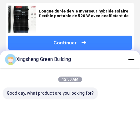
Longue durée de vie Inverseur hybride solaire
flexible portable de 520 W avec coefficient de
température de tension en circuit ouvert
-0,24%
Continuer
Xingsheng Green Building
Produits Recommandés
12:50 AM
Good day, what product are you looking for?
Entrepôt UE
Panneaux
Kit solaire
Panneaux
Solaire
photovoltaïques
flexible pour
photovolta
Balcon
flexibles
toits incurvés
flexibles
Solaire 800W
520W
sans
800W 860
Kit Centrale
Portables,
pénétration,
2000W
Meilleur prix
Meilleur prix
Meilleur prix
Meilleur p
Électrique
légers, à film
anti-feu et
Modules
Solaire avec
mince,
anti-
solaires B