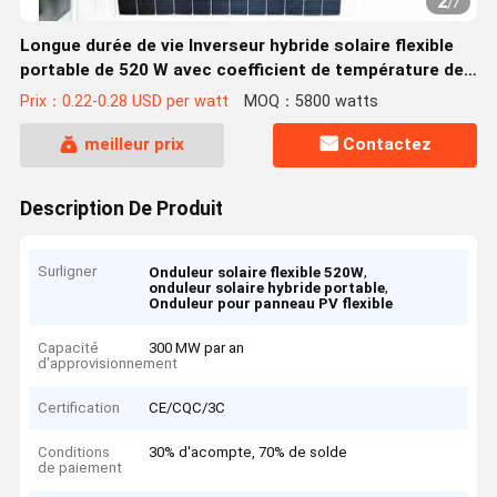
2
/
7
Longue durée de vie Inverseur hybride solaire flexible
portable de 520 W avec coefficient de température de
tension en circuit ouvert -0,24%
Prix：0.22-0.28 USD per watt
MOQ：5800 watts
meilleur prix
Contactez
Description De Produit
Surligner
,
Onduleur solaire flexible 520W
,
onduleur solaire hybride portable
Onduleur pour panneau PV flexible
Capacité
300 MW par an
d'approvisionnement
Certification
CE/CQC/3C
Conditions
30% d'acompte, 70% de solde
de paiement