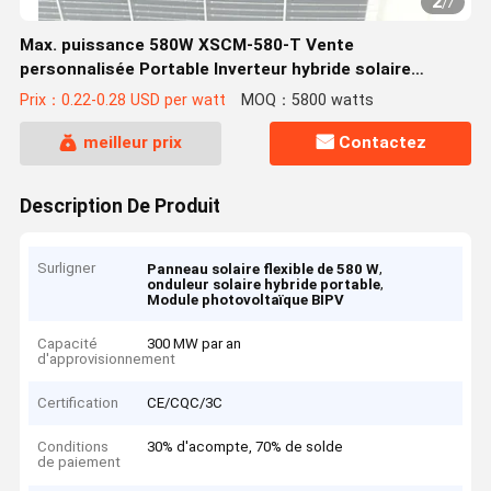
2
/
7
Max. puissance 580W XSCM-580-T Vente
personnalisée Portable Inverteur hybride solaire
flexible Module BIPV Panneau photovoltaïque pour
Prix：0.22-0.28 USD per watt
MOQ：5800 watts
votre
meilleur prix
Contactez
Description De Produit
Surligner
,
Panneau solaire flexible de 580 W
,
onduleur solaire hybride portable
Module photovoltaïque BIPV
Capacité
300 MW par an
d'approvisionnement
Certification
CE/CQC/3C
Conditions
30% d'acompte, 70% de solde
de paiement