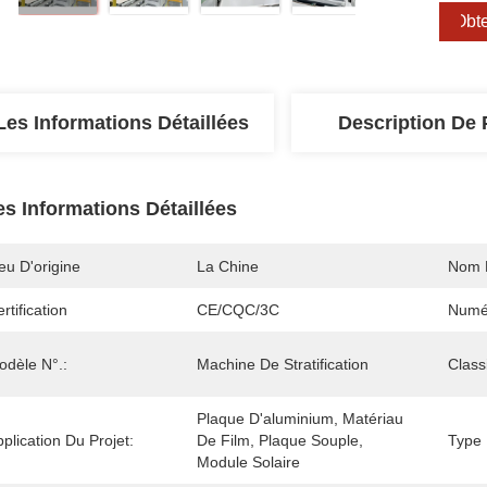
Obte
Les Informations Détaillées
Description De 
es Informations Détaillées
eu D'origine
La Chine
Nom 
rtification
CE/CQC/3C
Numé
odèle N°.:
Machine De Stratification
Classi
Plaque D'aluminium, Matériau 
plication Du Projet:
De Film, Plaque Souple, 
Type 
Module Solaire