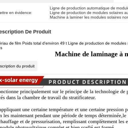
Ligne de production automatique de module
ettre en évidence:
Ligne de production de modules solaires a
Machine à laminer les modules solaires non
escription De Produit
riau de film Poids total d'environ 49 t Ligne de production de modules
és
Machine de laminage à m
scription du produit
fonctionne principalement sur le principe de la technologie de 
és dans la chambre de travail du stratificateur.
appliquant une certaine température et une certaine pression p
en les maintenant pendant une période de temps déterminée,le 
chauffage et de pressurisation, remplissant complètement les 
module photovoltaïque complet et bien scellé est formé.