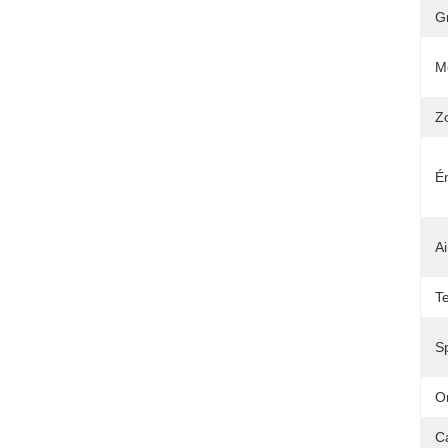
G
M
Z
É
A
T
Sp
Or
C