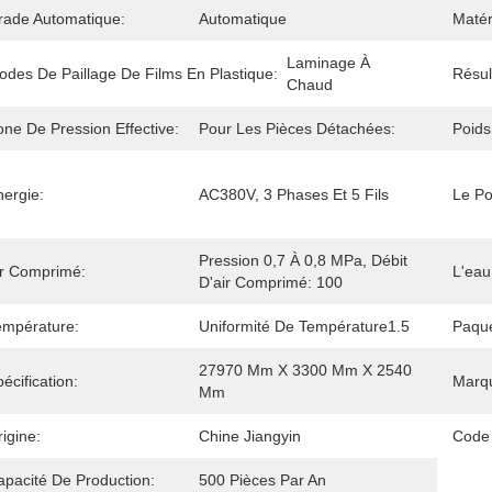
rade Automatique:
Automatique
Maté
Laminage À 
odes De Paillage De Films En Plastique:
Résul
Chaud
one De Pression Effective:
Pour Les Pièces Détachées:
Poids
nergie:
AC380V, 3 Phases Et 5 Fils
Le Po
Pression 0,7 À 0,8 MPa, Débit 
ir Comprimé:
L'eau
D'air Comprimé: 100
empérature:
Uniformité De Température1.5
Paque
27970 Mm X 3300 Mm X 2540 
écification:
Marq
Mm
igine:
Chine Jiangyin
Code
apacité De Production:
500 Pièces Par An