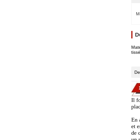
M
D
Maté
tiss
De
Il 
plac
En 
et 
de 
un 