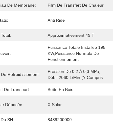
riau De Membrane:
Film De Transfert De Chaleur
tats:
Anti Ride
 Total:
Approximativement 49 T
Puissance Totale Installée 195 
uvoir:
KW,puissance Normale De 
Fonctionnement
Pression De 0,2 À 0,3 MPa, 
 De Refroidissement:
Débit 2060 L/min (y Compris
t De Transport:
Boîte En Bois
ue Déposée:
X-Solar
 Du SH:
8439200000