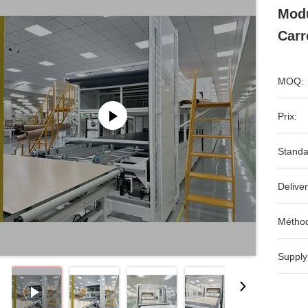
Modu
Carr
MOQ:
Prix:
Standa
Deliver
Méthod
Supply