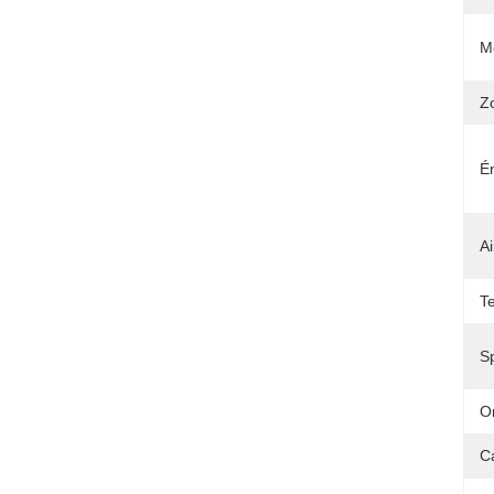
M
Z
É
A
T
Sp
Or
C