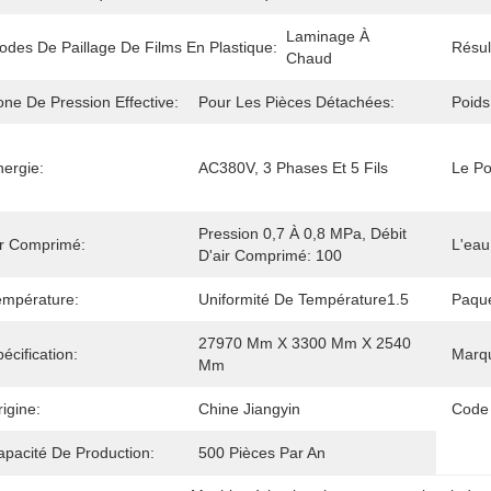
Laminage À 
odes De Paillage De Films En Plastique:
Résul
Chaud
one De Pression Effective:
Pour Les Pièces Détachées:
Poids
nergie:
AC380V, 3 Phases Et 5 Fils
Le Po
Pression 0,7 À 0,8 MPa, Débit 
ir Comprimé:
L'eau
D'air Comprimé: 100
empérature:
Uniformité De Température1.5
Paque
27970 Mm X 3300 Mm X 2540 
écification:
Marq
Mm
igine:
Chine Jiangyin
Code
apacité De Production:
500 Pièces Par An