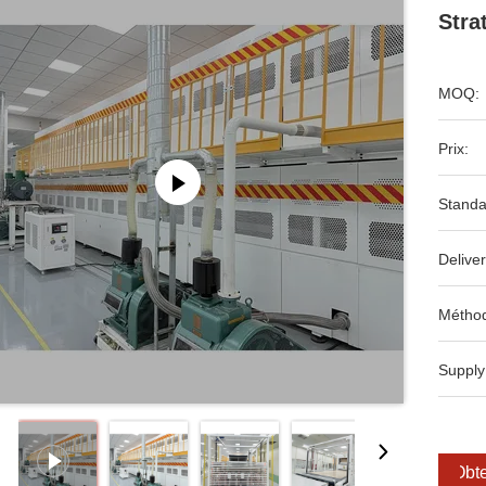
Stra
MOQ:
Prix:
Standa
Deliver
Méthod
Supply
Obte