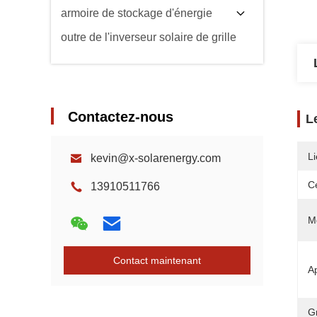
armoire de stockage d'énergie
outre de l'inverseur solaire de grille
Contactez-nous
L
Li
kevin@x-solarenergy.com
Ce
13910511766
M
Contact maintenant
Ap
G