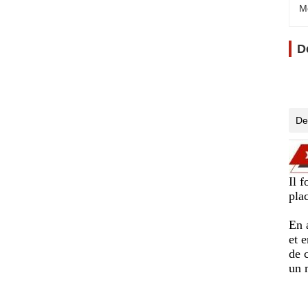
M
D
De
Il 
plac
En 
et 
de 
un 