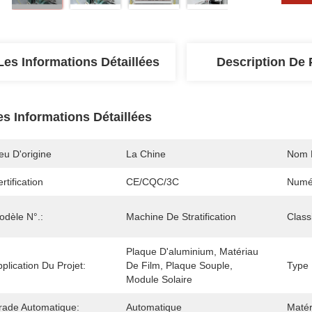
Les Informations Détaillées
Description De 
es Informations Détaillées
eu D'origine
La Chine
Nom 
rtification
CE/CQC/3C
Numé
odèle N°.:
Machine De Stratification
Classi
Plaque D'aluminium, Matériau 
plication Du Projet:
De Film, Plaque Souple, 
Type 
Module Solaire
rade Automatique:
Automatique
Maté