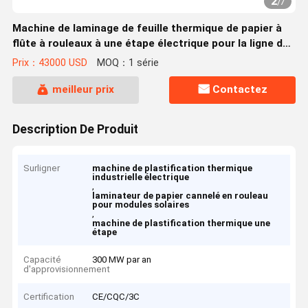
2
/
7
Machine de laminage de feuille thermique de papier à
flûte à rouleaux à une étape électrique pour la ligne de
production de modules solaires
Prix：43000 USD
MOQ：1 série
meilleur prix
Contactez
Description De Produit
Surligner
machine de plastification thermique
industrielle électrique
,
laminateur de papier cannelé en rouleau
pour modules solaires
,
machine de plastification thermique une
étape
Capacité
300 MW par an
d'approvisionnement
Certification
CE/CQC/3C