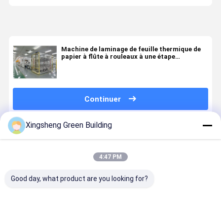
Machine de laminage de feuille thermique de
papier à flûte à rouleaux à une étape
électrique pour la ligne de production de
modules solaires
Continuer
Xingsheng Green Building
Produits Recommandés
4:47 PM
Good day, what product are you looking for?
Ligne de
Machine de
Équipement
Taux de dé
production
laminage de
entièrement
d'air
entièrement
pré-couchage
automatique
comprimé