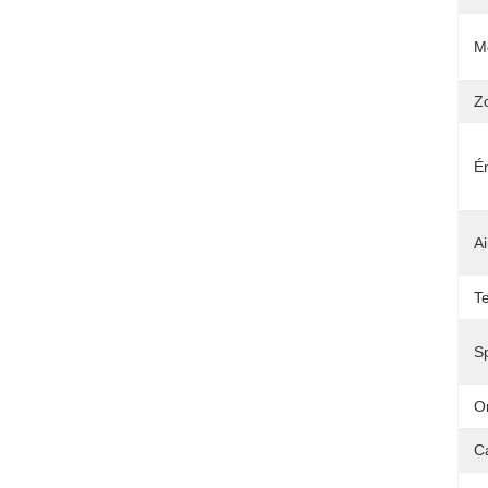
M
Z
É
A
T
Sp
Or
C