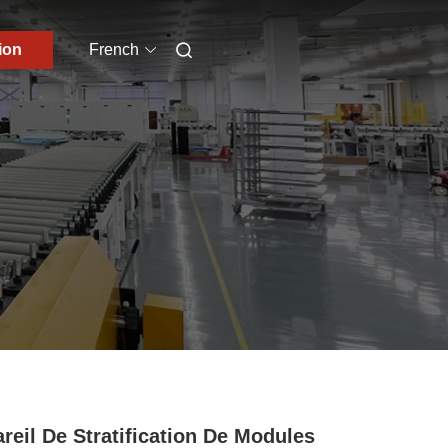
ion
French
reil De Stratification De Modules