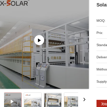
Sola
MOQ:
Prix:
Standa
Deliver
Méthod
Supply
Obte