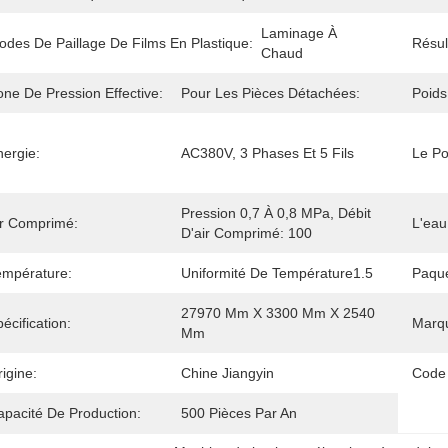
Laminage À 
odes De Paillage De Films En Plastique:
Résul
Chaud
one De Pression Effective:
Pour Les Pièces Détachées:
Poids
nergie:
AC380V, 3 Phases Et 5 Fils
Le Po
Pression 0,7 À 0,8 MPa, Débit 
ir Comprimé:
L'eau
D'air Comprimé: 100
empérature:
Uniformité De Température1.5
Paque
27970 Mm X 3300 Mm X 2540 
écification:
Marq
Mm
igine:
Chine Jiangyin
Code
apacité De Production:
500 Pièces Par An