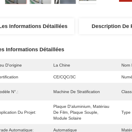
Les Informations Détaillées
Description De 
es Informations Détaillées
eu D'origine
La Chine
Nom 
rtification
CE/CQC/3C
Numé
odèle N°.:
Machine De Stratification
Classi
Plaque D'aluminium, Matériau 
plication Du Projet:
De Film, Plaque Souple, 
Type 
Module Solaire
rade Automatique:
Automatique
Maté