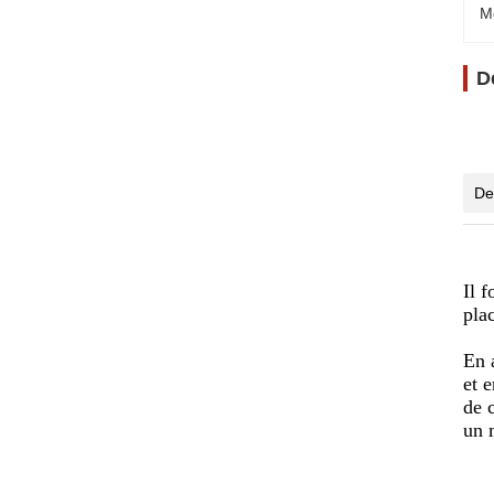
M
D
De
Il 
plac
En 
et 
de 
un 