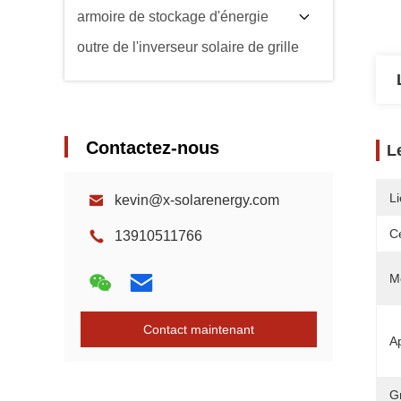
armoire de stockage d'énergie
outre de l'inverseur solaire de grille
Contactez-nous
L
Li
kevin@x-solarenergy.com
Ce
13910511766
M
Contact maintenant
Ap
G