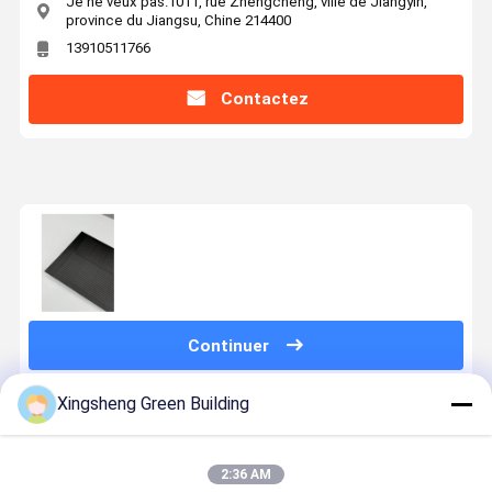
Je ne veux pas.1011, rue Zhengcheng, ville de Jiangyin,
province du Jiangsu, Chine 214400
13910511766
Contactez
Continuer
Xingsheng Green Building
Produits Recommandés
2:36 AM