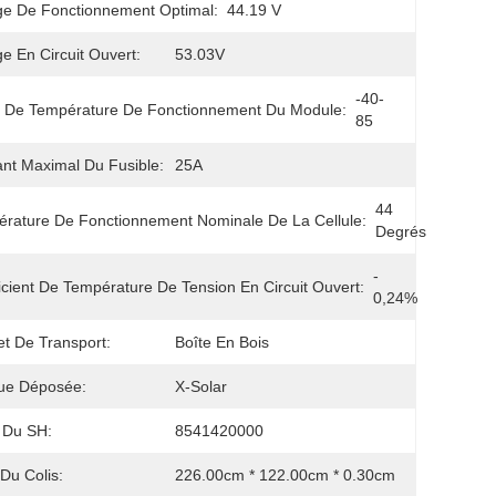
ge De Fonctionnement Optimal:
44.19 V
ge En Circuit Ouvert:
53.03V
-40-
 De Température De Fonctionnement Du Module:
85
nt Maximal Du Fusible:
25A
44 
rature De Fonctionnement Nominale De La Cellule:
Degrés
- 
icient De Température De Tension En Circuit Ouvert:
0,24%
t De Transport:
Boîte En Bois
ue Déposée:
X-Solar
 Du SH:
8541420000
 Du Colis:
226.00cm * 122.00cm * 0.30cm