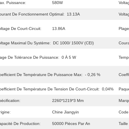
ax. Puissance:
580W
Volta
ourant De Fonctionnement Optimal:
13.13A
Volta
ltage De Court-Circuit:
13.86A
Plage
oltage Maximal Du Système:
DC 1000/ 1500V (CEI)
Coura
lage De Tolérance De Puissance:
0 À 5 W
Tempé
oefficient De Température De Puissance Max:
- 0,26 %
Coeff
oefficient De Température De Tension De Court-Circuit:
0,04%
Paque
écification:
2260*1219*3 Mm
Marq
igine:
Chine Jiangyin
Code
apacité De Production:
50000 Pièces Par An
Taille