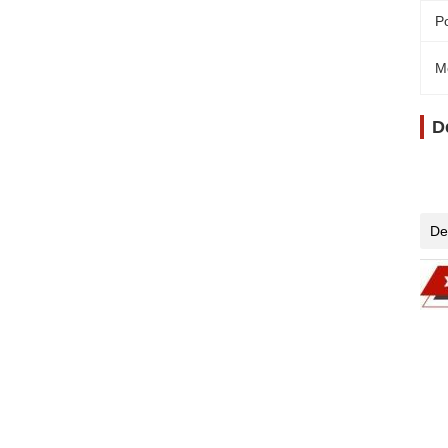
Po
M
D
De