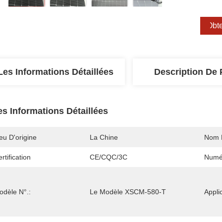
Obte
Les Informations Détaillées
Description De 
es Informations Détaillées
eu D'origine
La Chine
Nom 
rtification
CE/CQC/3C
Numé
odèle N°.:
Le Modèle XSCM-580-T
Appli