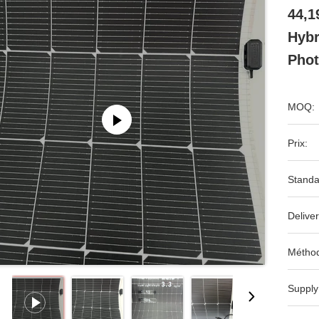
44,1
Hybr
Phot
MOQ:
Prix:
Standa
Deliver
Méthod
Supply