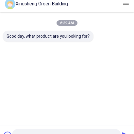
Xingsheng Green Building
Système solaire Plateau de montage batterie
au lithium stockage d'énergie 51.2V 100ah
6:39 AM
6000 cycles
Good day, what product are you looking for?
Continuer
Produits Recommandés
Aperçu
Au sujet de
Contactez-
Desktop
nous
nous
Site
Plan du
Politique en matière de protection de
site
la vie privée
Qualité
Panneau solaire BIPV
Usine De Chine.Copyright © 2026
Jiangsu X-solar Green Building Technology Co., Ltd.. All Rights