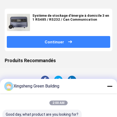
Système de stockage d'énergie à domicile 3 en
1 RS485 / RS232 / Can Communication
Continuer
Produits Recommandés
Xingsheng Green Building
Aperçu
Au sujet de
Contactez-
Desktop
nous
nous
Site
Plan du
Politique en matière de protection de
2:00 AM
site
la vie privée
Qualité
Panneau solaire BIPV
Usine De Chine.Copyright © 2026
Jiangsu X-solar Green Building Technology Co., Ltd.. All Rights
Good day, what product are you looking for?