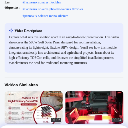
Les
#
Panneaux solaires flexibles
étiquettes:
#
Panneaux solaires photovoltaïques flexibles
#
panneaux solaires mono silicium
Video Description:
Explore what sets this solution apart in an easy-to-follow presentation. This video
showcases the 580W Soft Solar Panel designed for roof installation,
demonstrating its lightweight, flexible BIPV design. You'll see how this module
integrates seamlessly into architectural and agricultural projects, learn about its
high-efficiency TOPCon cells, and discover the simplified installation process
that eliminates the need for traditional mounting structures.
Vidéos Similaires
01:06
00:24