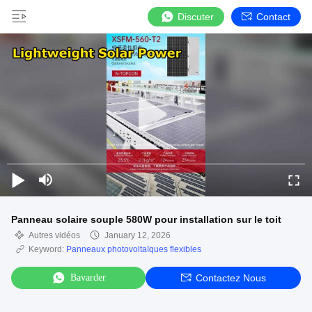
Discuter
Contact
Panneau solaire souple 580W pour installation sur le toit
Autres vidéos
January 12, 2026
Keyword:
Panneaux photovoltaïques flexibles
Bavarder
Contactez Nous